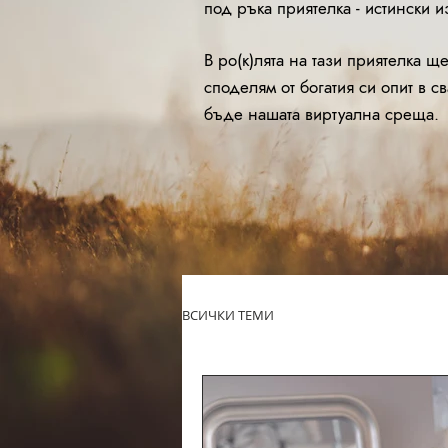
под ръка приятелка - истински и
В ро(к)лята на тази приятелка щ
споделям от богатия си опит в с
бъде нашата виртуална среща.
ВСИЧКИ ТЕМИ