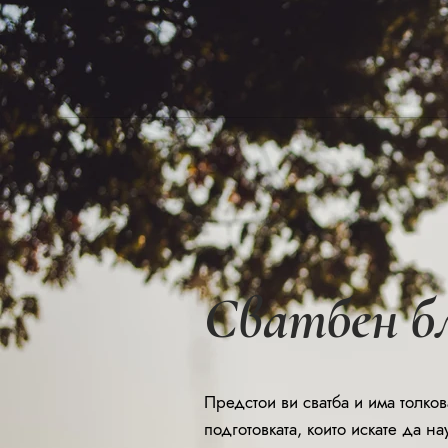
Сватбен бло
Предстои ви сватба и има толко
подготовката, които искате да на