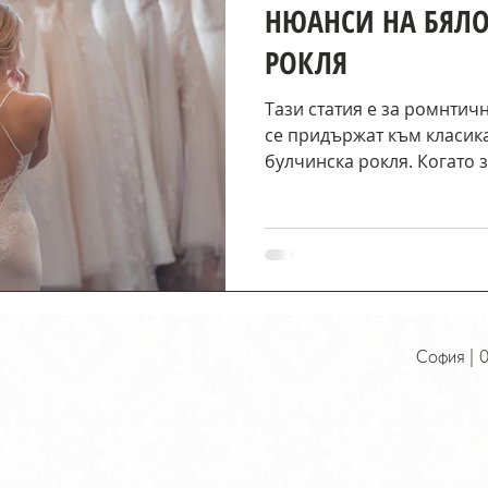
НЮАНСИ НА БЯЛО
РОКЛЯ
Тази статия е за ромнтичн
се придържат към класика
булчинска рокля. Когато з
София | 