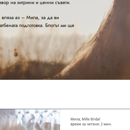
звор на хитрини и ценни съвети.
е вляза аз – Мила, за да ви
ватбената подготовка. Блогът ми ще
Мила, Mille Bridal
време за четене: 2 мин.