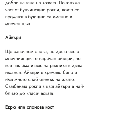
добре на тена на кожата. По-голяма 
част от булчинските рокли, които се 
продават в бутиците са именно в 
млечен цвят.
Айвъри
Ще започнем с това, че доста често 
млечният цвят е наричан айвъри, но 
все пак има известна разлика в двата 
нюанса. Айвъри е кремаво бяло и 
има много слаб оттенък на жълто. 
Сватбената рокля в цвят айвъри е най-
близо до класическата. 
Екрю или слонова кост