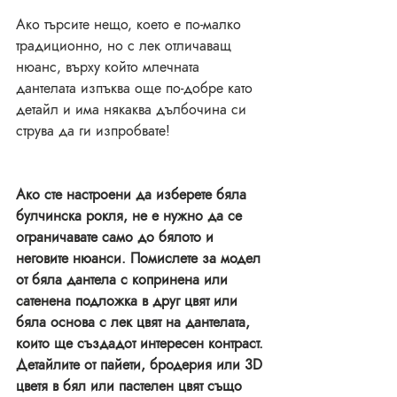
Ако търсите нещо, което е по-малко 
традиционно, но с лек отличаващ  
нюанс, върху който млечната 
дантелата изпъква още по-добре като 
детайл и има някаква дълбочина си 
струва да ги изпробвате! 
Ако сте настроени да изберете бяла 
булчинска рокля, не е нужно да се 
ограничавате само до бялото и 
неговите нюанси. Помислете за модел 
от бяла дантела с копринена или 
сатенена подложка в друг цвят или 
бяла основа с лек цвят на дантелата, 
които ще създадот интересен контраст. 
Детайлите от пайети, бродерия или 3D 
цветя в бял или пастелен цвят също 