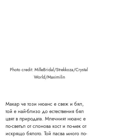
Photo credit: MilleBridal/Strekkoza/Crystal 
World/Maximilin
Макар че този нюанс е свеж и бял, 
той е най-близо до естествения бял 
цвят в природата. Млечният нюанс е 
по-светъл от слонова кост и по-мек от 
искрящо бялото. Той пасва много по-