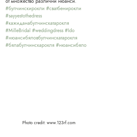
от множество различни нюанси. 
#булчинскирокли
#сватбенирокли
#sayyestothedress
#кажиданабулчинскатарокля
#MilleBridal
#weddingdress
#Ido
#нюансибяловбулчинскатарокля
#бялабулчинскарокля
#нюансибяло
Photo credit: www.123rf.com