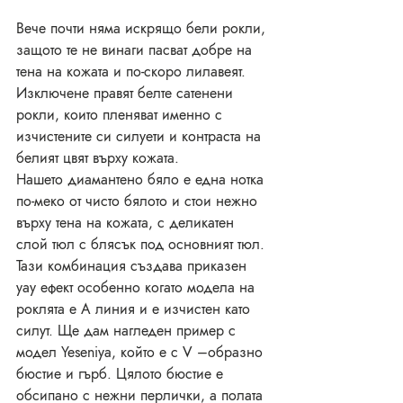
Вече почти няма искрящо бели рокли, 
защото те не винаги пасват добре на 
тена на кожата и по-скоро лилавеят. 
Изключене правят белте сатенени 
рокли, които пленяват именно с 
изчистените си силуети и контраста на 
белият цвят върху кожата. 
Нашето диамантено бяло е една нотка 
по-меко от чисто бялото и стои нежно 
върху тена на кожата, с деликатен 
слой тюл с блясък под основният тюл. 
Тази комбинация създава приказен 
уау ефект особенно когато модела на 
роклята е А линия и е изчистен като 
силут. Ще дам нагледен пример с 
модел Yeseniya, който е с V –образно 
бюстие и гърб. Цялото бюстие е 
обсипано с нежни перлички, а полата 