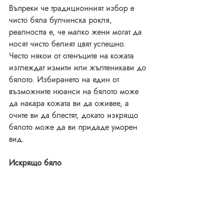
Въпреки че традиционният избор е 
чисто бяла булчинска рокля, 
реалността е, че малко жени могат да 
носят чисто белият цвят успешно. 
Често някои от отенъците на кожата 
изглеждат измити или жълтеникави до 
бялото. Избирането на един от 
възможните нюанси на бялото може 
да накара кожата ви да оживее, а 
очите ви да блестят, докато изкрящо 
бялото може да ви придаде уморен 
вид.
Искрящо бяло