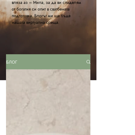
вляза аз – Мила, за да ви споделям
от богатия си опит в сватбената
подготовка. Блогът ми ще бъде
нашата виртуална среща.
БЛОГ