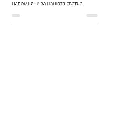
Подаръците на гостите са онова
малко, сладко, закачливо и лично
напомняне за нашата сватба.