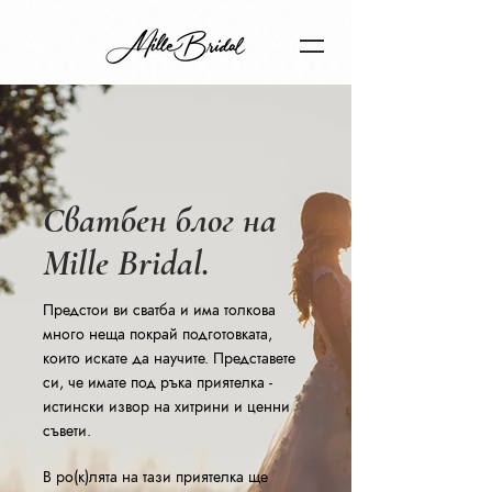
Сватбен блог на
Mille Bridal.
Предстои ви сватба и има толкова
много неща покрай подготовката,
които искате да научите. Представете
си, че имате под ръка приятелка -
истински извор на хитрини и ценни
съвети.
В ро(к)лята на тази приятелка ще