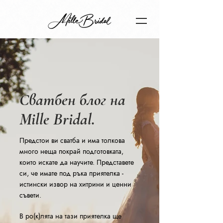
Сватбен блог на
Mille Bridal.
Предстои ви сватба и има толкова
много неща покрай подготовката,
които искате да научите. Представете
си, че имате под ръка приятелка -
истински извор на хитрини и ценни
съвети.
В ро(к)лята на тази приятелка ще