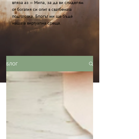
вляза аз – Мила, за да ви споделям
от богатия си опит в сватбената
подготовка. Блогът ми ще бъде
нашата виртуална среща.
БЛОГ