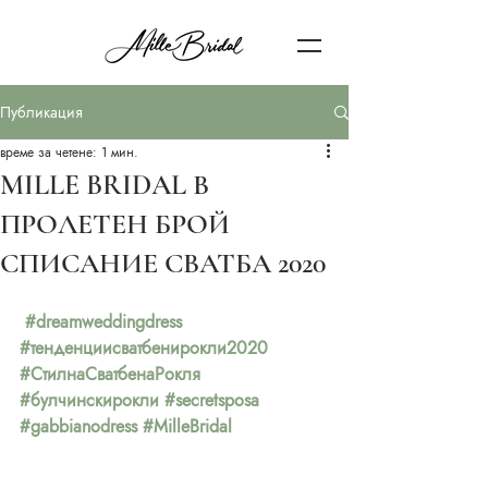
Публикация
време за четене: 1 мин.
MILLE BRIDAL В
ПРОЛЕТЕН БРОЙ
СПИСАНИЕ СВАТБА 2020
#dreamweddingdress
#тенденциисватбенирокли2020
#СтилнаСватбенаРокля
#булчинскирокли
#secretsposa
#gabbianodress
#MilleBridal