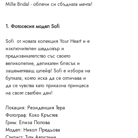
Mille Bridal - облечи си сбъдната мечта!
1. Фотосесия модел Sofi
Sofi  от новата колекция Your Heart и e 
изключителен шедьовър и 
предизвикателство със своето 
великолепие, деликатен блясък и 
зашеметяващ шлейф! Sofi е избора на 
булката, която иска да се отличава и 
да се чувства като приказна принцеса 
на своят сватбен ден!
Локация: Резиденция Тера
Фотограф: Коко Кръстев
Грим: Елиза Попова
Модел: Никол Предьова
Стилист: Тути Августина