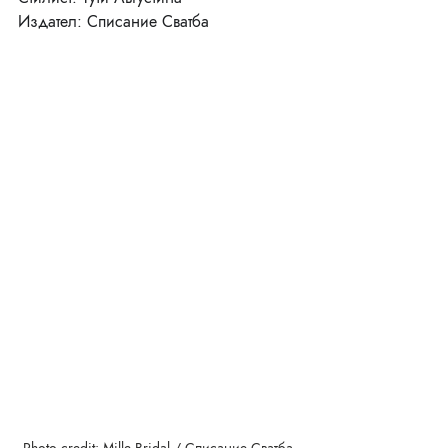
Издател: Списание Сватба
Photo credit: Mille Bridal / Списание Сватба 