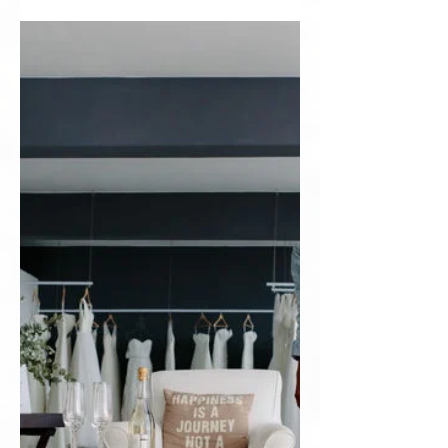
MILLE BRIDAL В ПРОЛЕТЕН
БРОЙ СПИСАНИЕ СВАТБА
2020
Категоричност, великолепие, дързост и
непреходна романтика – стилът има много
лица, а мястото, където да ги намерите е Mille
Bridal!