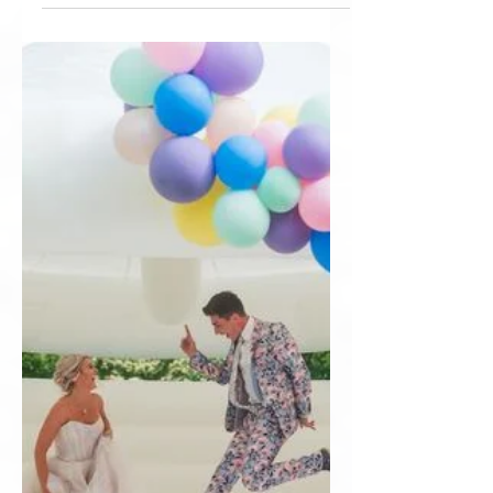
Спрели сте лятото за вашата мечтана сватба?
Решихме да ви подготвим вдъхновяващи идеи,
които да ви заредят с много позитивна
енергия...