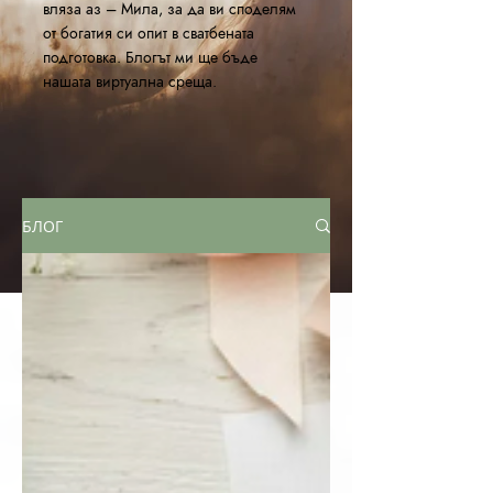
вляза аз – Мила, за да ви споделям
от богатия си опит в сватбената
подготовка. Блогът ми ще бъде
нашата виртуална среща.
БЛОГ