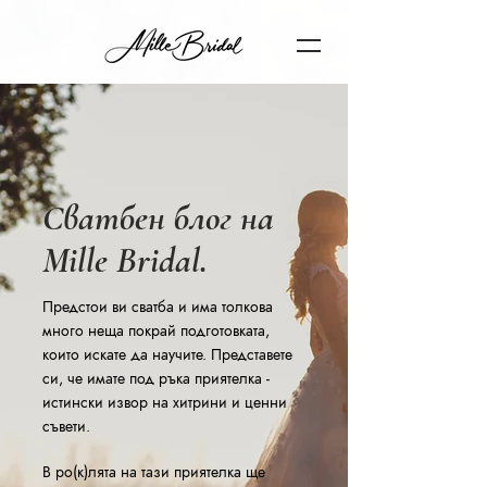
Сватбен блог на
Mille Bridal.
Предстои ви сватба и има толкова
много неща покрай подготовката,
които искате да научите. Представете
си, че имате под ръка приятелка -
истински извор на хитрини и ценни
съвети.
В ро(к)лята на тази приятелка ще