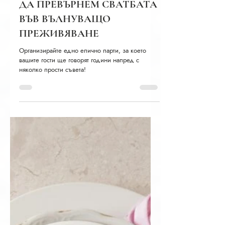
Мила, Mille Bridal
време за четене: 3 мин.
ДА ПРЕВЪРНЕМ СВАТБАТА
ВЪВ ВЪЛНУВАЩО
ПРЕЖИВЯВАНЕ
Организирайте едно епично парти, за което
вашите гости ще говорят години напред с
няколко прости съвета!